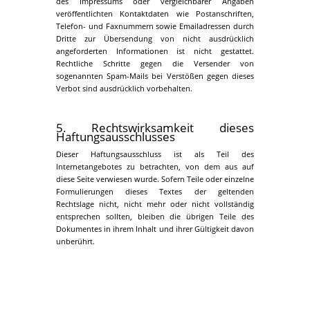
des Impressums oder vergleichbarer Angaben
veröffentlichten Kontaktdaten wie Postanschriften,
Telefon- und Faxnummern sowie Emailadressen durch
Dritte zur Übersendung von nicht ausdrücklich
angeforderten Informationen ist nicht gestattet.
Rechtliche Schritte gegen die Versender von
sogenannten Spam-Mails bei Verstößen gegen dieses
Verbot sind ausdrücklich vorbehalten.
5. Rechtswirksamkeit dieses
Haftungsausschlusses
Dieser Haftungsausschluss ist als Teil des
Internetangebotes zu betrachten, von dem aus auf
diese Seite verwiesen wurde. Sofern Teile oder einzelne
Formulierungen dieses Textes der geltenden
Rechtslage nicht, nicht mehr oder nicht vollständig
entsprechen sollten, bleiben die übrigen Teile des
Dokumentes in ihrem Inhalt und ihrer Gültigkeit davon
unberührt.